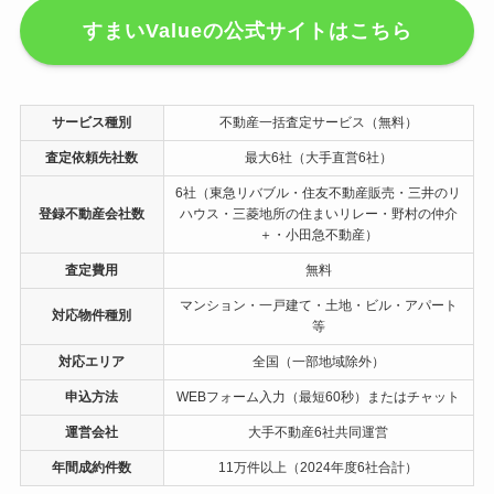
すまいValueの公式サイトはこちら
サービス種別
不動産一括査定サービス（無料）
査定依頼先社数
最大6社（大手直営6社）
6社（東急リバブル・住友不動産販売・三井のリ
登録不動産会社数
ハウス・三菱地所の住まいリレー・野村の仲介
＋・小田急不動産）
査定費用
無料
マンション・一戸建て・土地・ビル・アパート
対応物件種別
等
対応エリア
全国（一部地域除外）
申込方法
WEBフォーム入力（最短60秒）またはチャット
運営会社
大手不動産6社共同運営
年間成約件数
11万件以上（2024年度6社合計）