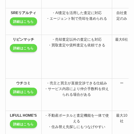
SREリアルティ
・AI査定を活用した査定に対応
自社査
・エージェント制で売却を進められる
定のみ
詳細はこちら
リビンマッチ
・売却査定以外の査定にも対応
最大6社
・買取査定や賃料査定も依頼できる
詳細はこちら
ウチコミ
・売主と買主が直接交渉できる仕組み
ー
・サービス内容により仲介手数料を抑え
詳細はこちら
られる場合がある
LIFULL HOME’S
・不動産ポータルと査定機能を一体で使
最大10
える
社
詳細はこちら
・住み替え先探しにもつなげやすい